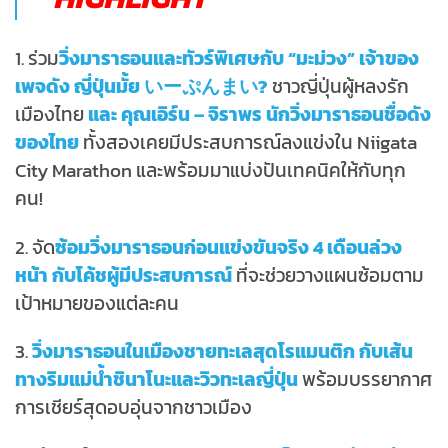
1. ร่วม
วิ่งมาราธอนและทัวร์พิเศษกับ “มะม่วง” เจ้าของ
เพจดัง ญี่ปุ่นมั้ย いーぷんまい?
ชาวญี่ปุ่นผู้หลงรัก
เมืองไทย
และ คุณเอิร์น – จิราพร นักวิ่งมาราธอนชื่อดัง
ของไทย
ทั้งสองเคยมีประสบการณ์ลงแข่งใน Niigata
City Marathon และพร้อมมาแบ่งปันเทคนิคให้กับทุก
คน!
2. จัด
ซ้อมวิ่งมาราธอนก่อนแข่งขันจริง 4 เดือนล่วง
หน้า กับโค้ชผู้มีประสบการณ์
ที่จะช่วยวางแผนซ้อมตาม
เป้าหมายของแต่ละคน
3.
วิ่งมาราธอนในเมืองชายทะเลสุดโรแมนติก กับเส้น
ทางริมแม่น้ำชินาโนะและวิวทะเลญี่ปุ่น
พร้อมบรรยากาศ
การเชียร์สุดอบอุ่นจากชาวเมือง