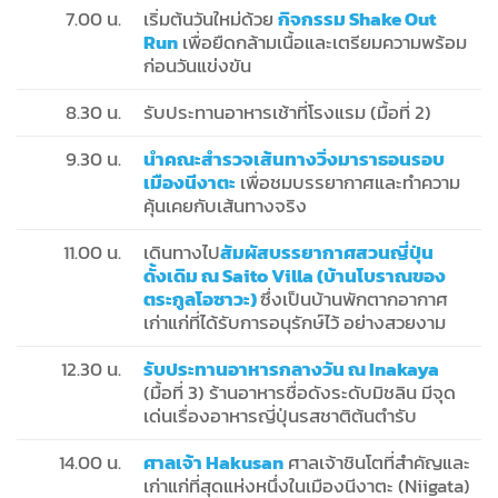
7.00 น.
เริ่มต้นวันใหม่ด้วย
กิจกรรม Shake Out
Run
เพื่อยืดกล้ามเนื้อและเตรียมความพร้อม
ก่อนวันแข่งขัน
8.30 น.
รับประทานอาหารเช้าที่โรงแรม (มื้อที่ 2)
9.30 น.
นำคณะสำรวจเส้นทางวิ่งมาราธอนรอบ
เมืองนีงาตะ
เพื่อชมบรรยากาศและทำความ
คุ้นเคยกับเส้นทางจริง
11.00 น.
เดินทางไป
สัมผัสบรรยากาศสวนญี่ปุ่น
ดั้งเดิม ณ Saito Villa (บ้านโบราณของ
ตระกูลโอซาวะ)
ซึ่งเป็นบ้านพักตากอากาศ
เก่าแก่ที่ได้รับการอนุรักษ์ไว้ อย่างสวยงาม
12.30 น.
รับประทานอาหารกลางวัน ณ Inakaya
(มื้อที่ 3) ร้านอาหารชื่อดังระดับมิชลิน มีจุด
เด่นเรื่องอาหารญี่ปุ่นรสชาติต้นตำรับ
14.00 น.
ศาลเจ้า Hakusan
ศาลเจ้าชินโตที่สำคัญและ
เก่าแก่ที่สุดแห่งหนึ่งในเมืองนีงาตะ (Niigata)