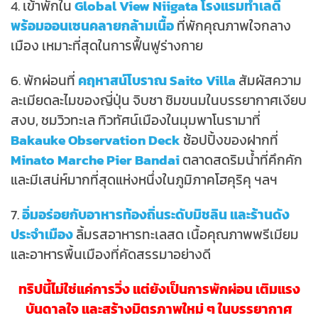
4. เข้าพักใน
Global View Niigata
โรงแรมทำเลดี
พร้อมออนเซนคลายกล้ามเนื้อ
ที่พักคุณภาพใจกลาง
เมือง เหมาะที่สุดในการฟื้นฟูร่างกาย
6. พักผ่อนที่
คฤหาสน์โบราณ Saito Villa
สัมผัสความ
ละเมียดละไมของญี่ปุ่น จิบชา ชิมขนมในบรรยากาศเงียบ
สงบ, ชมวิวทะเล ทิวทัศน์เมืองในมุมพาโนรามาที่
Bakauke Observation Deck
ช้อปปิ้งของฝากที่
Minato Marche Pier Bandai
ตลาดสดริมน้ำที่คึกคัก
และมีเสน่ห์มากที่สุดแห่งหนึ่งในภูมิภาคโฮคุริคุ ฯลฯ
7.
อิ่มอร่อยกับอาหารท้องถิ่นระดับมิชลิน และร้านดัง
ประจำเมือง
ลิ้มรสอาหารทะเลสด เนื้อคุณภาพพรีเมียม
และอาหารพื้นเมืองที่คัดสรรมาอย่างดี
ทริปนี้ไม่ใช่แค่การวิ่ง แต่ยังเป็นการพักผ่อน เติมแรง
บันดาลใจ และสร้างมิตรภาพใหม่ ๆ ในบรรยากาศ