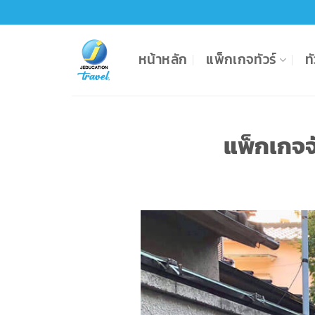
Skip
to
content
หน้าหลัก
แพ็กเกจทัวร์
ท
แพ็กเกจจ