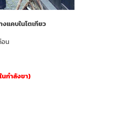
นทางแคบในโตเกียว
ก่อน
จในกำลังขา)