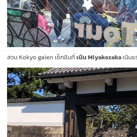
สวน Kokyo gaien เช็กอินที่
เนิน Miyakezaka
เนินแ