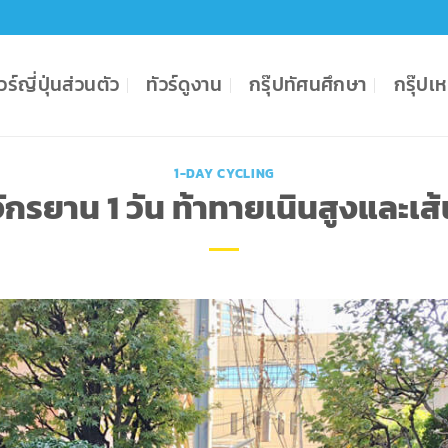
ัวร์ญี่ปุ่นส่วนตัว
ทัวร์ดูงาน
กรุ๊ปทัศนศึกษา
กรุ๊ป
1-DAY CYCLING
ักรยาน 1 วัน ท้าทายเนินสูงและเ