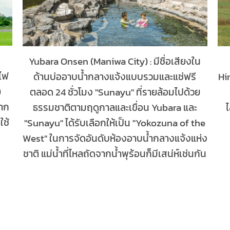
Yubara Onsen (Maniwa City) : มีชื่อเสียงใน
าไฟ
ด้านบ่ออาบน้ำกลางแจ้งแบบรวมและแช่ฟรี
Hi
)
ตลอด 24 ชั่วโมง "Sunayu" ที่รายล้อมไปด้วย
จาก
ธรรมชาติตามฤดูกาลและเขื่อน Yubara และ
ใช้
"Sunayu" ได้รับเลือกให้เป็น "Yokozuna of the
่
West" ในการจัดอันดับห้องอาบน้ำกลางแจ้งแห่ง
ชาติ แม่น้ำที่ไหลถัดจากน้ำพุร้อนก็มีเสน่ห์เช่นกัน